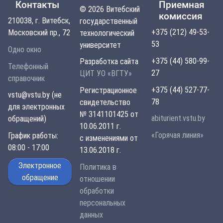
Контакты
Приемная
© 2026 Витебский
комиссия
210038, г. Витебск,
государственный
+375 (212) 49-53-
Московский пр., 72
технологический
53
университет
Одно окно
+375 (44) 580-99-
Разработка сайта
Телефонный
27
ЦИТ УО «ВГТУ»
справочник
+375 (44) 527-77-
Регистрационное
vstu@vstu.by (не
78
свидетельство
для электронных
№ 3141101425 от
abiturient.vstu.by
обращений)
10.06.2011 г.
«Горячая линия»
График работы:
с изменениями от
08:00 - 17:00
13.06.2018 г.
Электронное
Политика в
обращение
отношении
обработки
персональных
данных