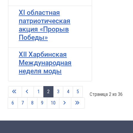
XI областная
патриотическая
акция «Прорыв
Победы»
XII Харбинская
Международная
неделя моды
1
2
3
4
5
Страница 2 из 36
6
7
8
9
10