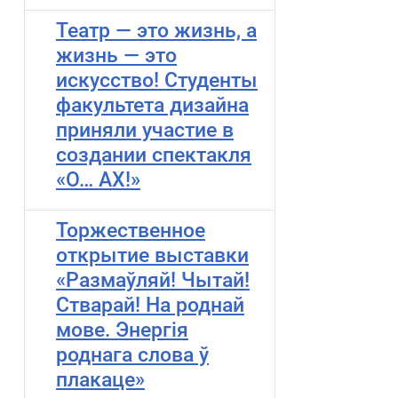
Театр — это жизнь, а
жизнь — это
искусство! Студенты
факультета дизайна
приняли участие в
создании спектакля
«О… АХ!»
Торжественное
открытие выставки
«Размаўляй! Чытай!
Стварай! На роднай
мове. Энергiя
роднага слова ў
плакаце»