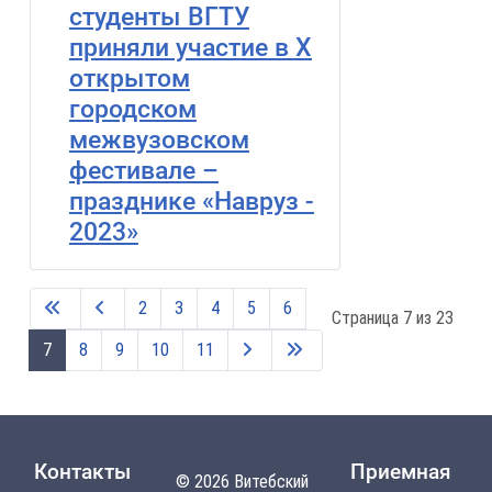
студенты ВГТУ
приняли участие в X
открытом
городском
межвузовском
фестивале –
празднике «Навруз -
2023»
2
3
4
5
6
Страница 7 из 23
7
8
9
10
11
Контакты
Приемная
© 2026 Витебский