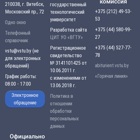
комиссия
210038, г. Витебск,
государственный
+375 (212) 49-53-
Московский пр., 72
технологический
53
университет
Одно окно
+375 (44) 580-99-
Разработка сайта
Телефонный
27
ЦИТ УО «ВГТУ»
справочник
+375 (44) 527-77-
Регистрационное
vstu@vstu.by (не
78
свидетельство
для электронных
№ 3141101425 от
abiturient.vstu.by
обращений)
10.06.2011 г.
«Горячая линия»
График работы:
с изменениями от
08:00 - 17:00
13.06.2018 г.
Электронное
Политика в
обращение
отношении
обработки
персональных
данных
Официально