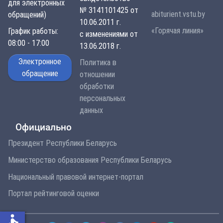
для электронных
№ 3141101425 от
abiturient.vstu.by
обращений)
10.06.2011 г.
«Горячая линия»
График работы:
с изменениями от
08:00 - 17:00
13.06.2018 г.
Электронное
Политика в
обращение
отношении
обработки
персональных
данных
Официально
Президент Республики Беларусь
Министерство образования Республики Беларусь
Национальный правовой интернет-портал
Портал рейтинговой оценки
accessible