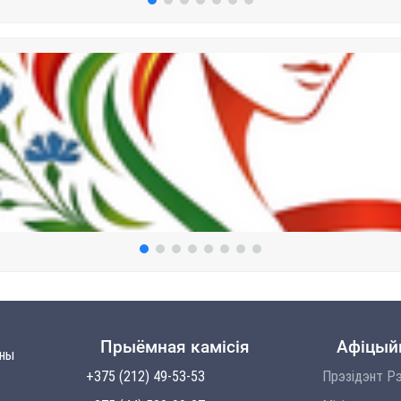
Прыёмная камісія
Афіцый
ўны
+375 (212) 49-53-53
Прэзідэнт Рэ