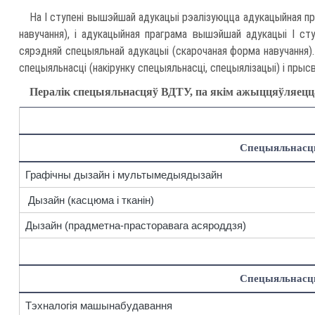
На І ступені вышэйшай адукацыі рэалізуюцца адукацыйная пр
навучання), і адукацыйная праграма вышэйшай адукацыі І ст
сярэдняй спецыяльнай адукацыі (скарочаная форма навучання).
спецыяльнасці (накірунку спецыяльнасці, спецыялізацыі) і прысв
Пералік спецыяльнасцяў ВДТУ, па якім ажыццяўляецца
Спецыяльнасц
Графічны дызайн і мультымедыядызайн
Дызайн (касцюма і тканін)
Дызайн (прадметна-прасторавага асяроддзя)
Спецыяльнасц
Тэхналогія машынабудавання