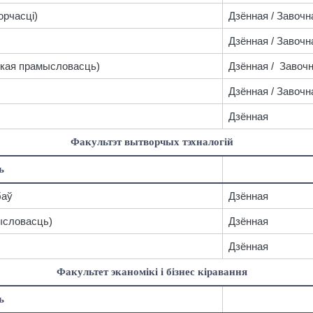
орчасці)
Дзённая / Завочн
Дзённая / Завочн
гкая прамысловасць)
Дзённая / Завоч
Дзённая / Завочн
Дзённая
Факультэт вытворчых тэхналогій
ь
баў
Дзённая
ысловасць)
Дзённая
Дзённая
Факультет эканомікі і бізнес кіравання
ь