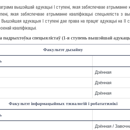
аграма вышэйшай адукацыі І ступені, якая забяспечвае атрыманне
упені, якая забяспечвае атрыманне кваліфікацыі спецыяліста з в
 Вышэйшая адукацыя І ступені дае права на працяг адукацыі на ІІ 
оенай кваліфікацыі.
 падрыхтоўка спецыялістаў (1-я ступень вышэйшай адукацы
Факультэт дызайну
ь
Дзённая
Дзённая
Дзённая
Факультэт інфармацыйных тэхналогій і робататэхнікі
ь
Дзённая / Завочн