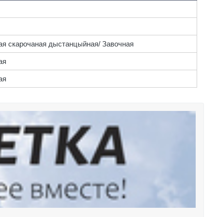
ная скарочаная дыстанцыйная/ Завочная
ая
ая