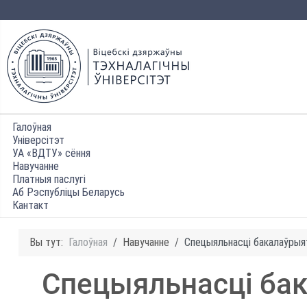
Галоўная
Універсітэт
УА «ВДТУ» сёння
Навучанне
Платныя паслугі
Аб Рэспубліцы Беларусь
Кантакт
Вы тут:
Галоўная
Навучанне
Спецыяльнасці бакалаўрыя
Спецыяльнасці ба