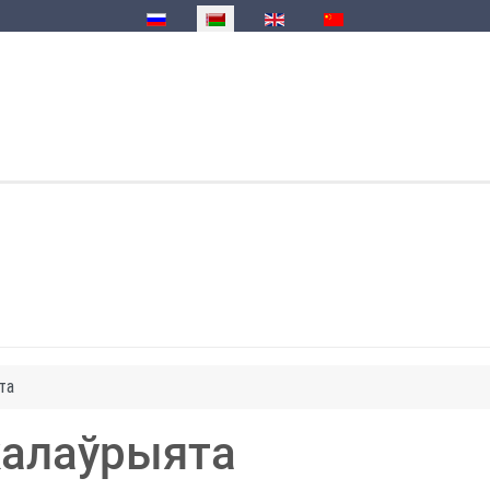
Выберыце сваю мову
та
калаўрыята