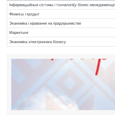
Інфармацыйныя сістэмы і тэхналогіі(у бізнес-менеджменце
Фінансы і крэдыт
Эканоміка і кіраванне на прадпрыемстве
Маркетынг
Эканоміка электроннага бізнесу