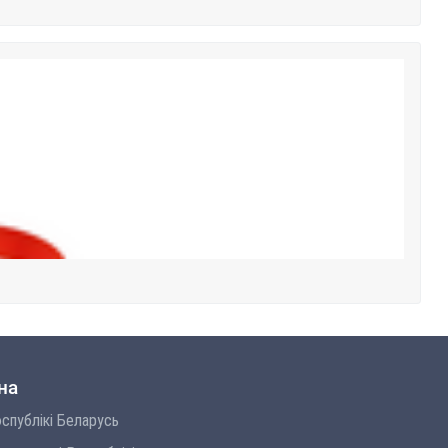
на
спублікі Беларусь