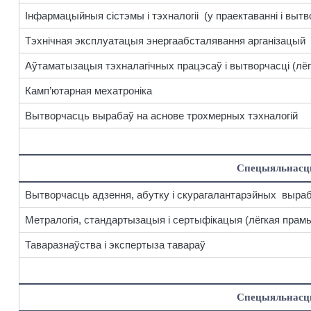
Інфармацыйныя сістэмы і тэхналогіі (у праектаванні і вытв
Тэхнічная эксплуатацыя энергаабсталявання арганізацый
Аўтаматызацыя тэхналагічных працэсаў і вытворчасці (лё
Камп’ютарная мехатроніка
Вытворчасць вырабаў на аснове трохмерных тэхналогій
Спецыяльнасц
Вытворчасць адзення, абутку і скурагалантарэйных выра
Метралогія, стандартызацыя і сертыфікацыя (лёгкая прам
Таваразнаўства і экспертыза тавараў
Спецыяльнасц