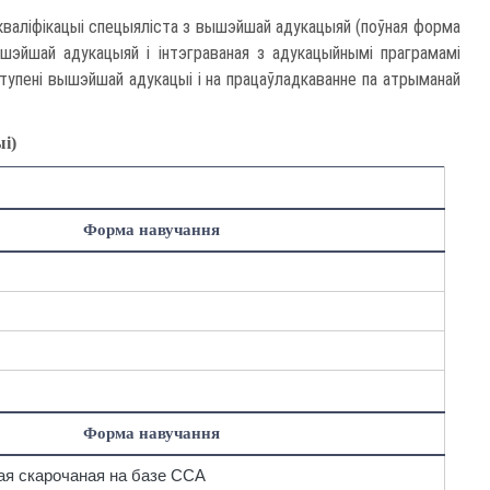
 кваліфікацыі спецыяліста з вышэйшай адукацыяй (поўная форма
ышэйшай адукацыяй і інтэграваная з адукацыйнымі праграмамі
ступені вышэйшай адукацыі і на працаўладкаванне па атрыманай
і)
Форма навучання
Форма навучання
ая скарочаная на базе ССА